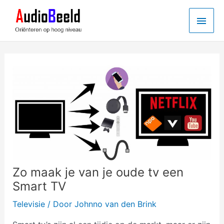
Ga
Hoo
naar
de
inhoud
Zo maak je van je oude tv een
Smart TV
Televisie
/ Door
Johnno van den Brink