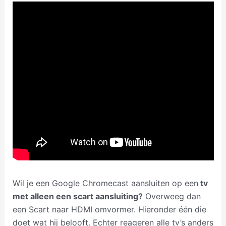
Wil je een Google Chromecast aansluiten op een
tv
met alleen een scart aansluiting?
Overweeg dan
een Scart naar HDMI omvormer. Hieronder één die
doet wat hij belooft. Echter reageren alle tv’s anders