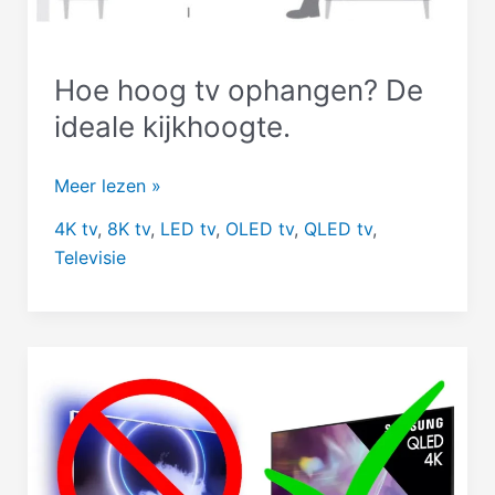
Hoe hoog tv ophangen? De
ideale kijkhoogte.
Hoe
Meer lezen »
hoog
4K tv
,
8K tv
,
LED tv
,
OLED tv
,
QLED tv
,
tv
Televisie
ophangen?
De
ideale
kijkhoogte.