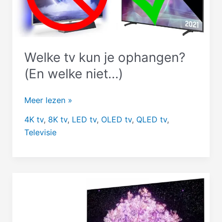
Welke tv kun je ophangen?
(En welke niet…)
Welke
Meer lezen »
tv
4K tv
,
8K tv
,
LED tv
,
OLED tv
,
QLED tv
,
kun
Televisie
je
ophangen?
(En
welke
niet…)