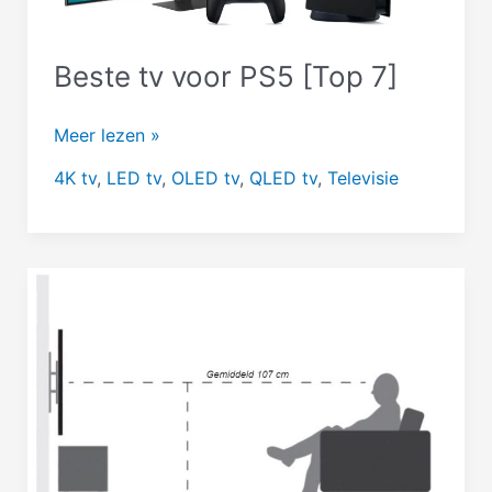
Beste tv voor PS5 [Top 7]
Beste
Meer lezen »
tv
4K tv
,
LED tv
,
OLED tv
,
QLED tv
,
Televisie
voor
PS5
[Top
7]