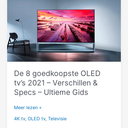
De 8 goedkoopste OLED
tv’s 2021 – Verschillen &
Specs – Ultieme Gids
De
Meer lezen »
8
4K tv
,
OLED tv
,
Televisie
goedkoopste