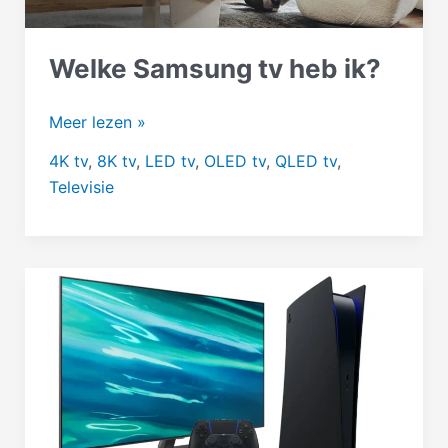
Welke Samsung tv heb ik?
Welke
Meer lezen »
Samsung
4K tv
,
8K tv
,
LED tv
,
OLED tv
,
QLED tv
,
tv
Televisie
heb
ik?