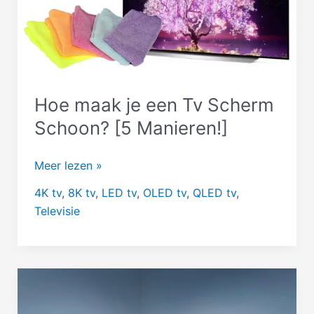
Hoe maak je een Tv Scherm
Schoon? [5 Manieren!]
Hoe
Meer lezen »
maak
4K tv
,
8K tv
,
LED tv
,
OLED tv
,
QLED tv
,
je
Televisie
een
Tv
Scherm
Schoon?
[5
Manieren!]