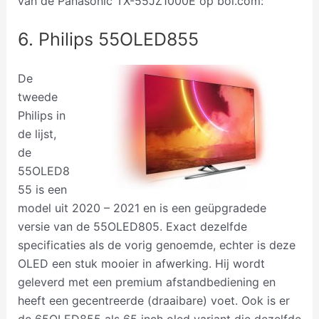
van de Panasonic TX-55JZ1000E op bol.com:
6. Philips 55OLED855
De
tweede
Philips in
de lijst,
de
55OLED8
55 is een
model uit 2020 – 2021 en is een geüpgradede
versie van de 55OLED805. Exact dezelfde
specificaties als de vorig genoemde, echter is deze
OLED een stuk mooier in afwerking. Hij wordt
geleverd met een premium afstandbediening en
heeft een gecentreerde (draaibare) voet. Ook is er
de 65OLED855 als 65 inch oled variant die dezelfde