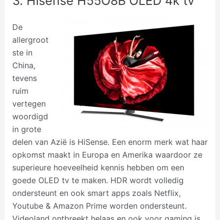
3. Hisense H55O8B OLED 4k tv
De
allergroot
ste in
China,
tevens
ruim
vertegen
woordigd
in grote
delen van Azië is HiSense. Een enorm merk wat haar
opkomst maakt in Europa en Amerika waardoor ze
superieure hoeveelheid kennis hebben om een
goede OLED tv te maken. HDR wordt volledig
ondersteunt en ook smart apps zoals Netflix,
Youtube & Amazon Prime worden ondersteunt.
Videoland ontbreekt helaas en ook voor gaming is