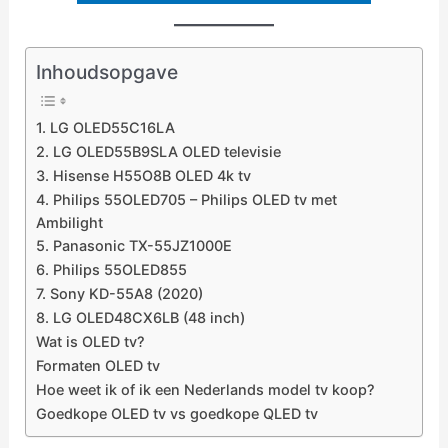
Inhoudsopgave
1. LG OLED55C16LA
2. LG OLED55B9SLA OLED televisie
3. Hisense H55O8B OLED 4k tv
4. Philips 55OLED705 – Philips OLED tv met
Ambilight
5. Panasonic TX-55JZ1000E
6. Philips 55OLED855
7. Sony KD-55A8 (2020)
8. LG OLED48CX6LB (48 inch)
Wat is OLED tv?
Formaten OLED tv
Hoe weet ik of ik een Nederlands model tv koop?
Goedkope OLED tv vs goedkope QLED tv