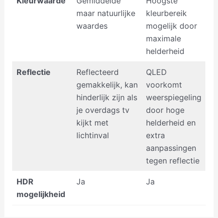
Kleurwaarde
Gemiddelde
Hoogste
maar natuurlijke
kleurbereik
waardes
mogelijk door
maximale
helderheid
Reflectie
Reflecteerd
QLED
gemakkelijk, kan
voorkomt
hinderlijk zijn als
weerspiegeling
je overdags tv
door hoge
kijkt met
helderheid en
lichtinval
extra
aanpassingen
tegen reflectie
HDR
Ja
Ja
mogelijkheid