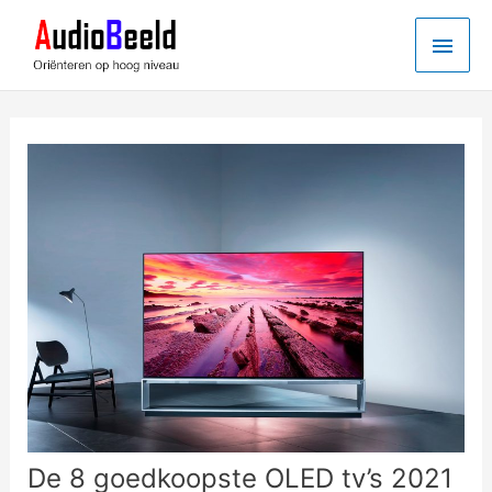
Ga
Hoo
naar
de
inhoud
De 8 goedkoopste OLED tv’s 2021