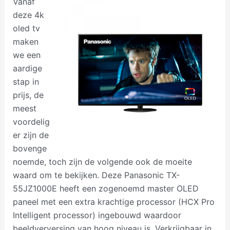
Vanaf
deze 4k
oled tv
maken
we een
aardige
stap in
prijs, de
meest
voordelig
er zijn de
bovenge
noemde, toch zijn de volgende ook de moeite
waard om te bekijken. Deze Panasonic TX-
55JZ1000E heeft een zogenoemd master OLED
paneel met een extra krachtige processor (HCX Pro
Intelligent processor) ingebouwd waardoor
beeldverversing van hoog niveau is. Verkrijgbaar in