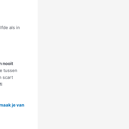
fde als in
n nooit
ie tussen
n scart
MI
maak je van