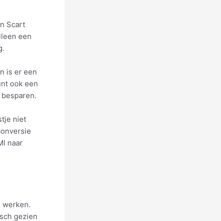
en Scart
alleen een
g.
n is er een
unt ook een
 besparen.
tje niet
conversie
MI naar
e werken.
isch gezien