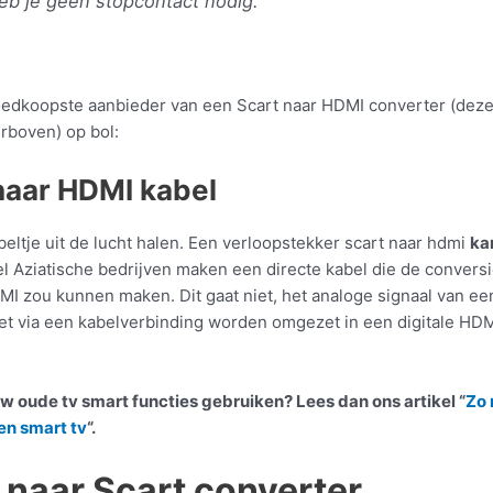
eb je geen stopcontact nodig.
oedkoopste aanbieder van een Scart naar HDMI converter (dezel
erboven) op bol:
naar HDMI kabel
eltje uit de lucht halen. Een verloopstekker scart naar hdmi
ka
l Aziatische bedrijven maken een directe kabel die de convers
MI zou kunnen maken. Dit gaat niet, het analoge signaal van ee
iet via een kabelverbinding worden omgezet in een digitale HD
ouw oude tv smart functies gebruiken? Lees dan ons artikel “
Zo 
een smart tv
“.
naar Scart converter