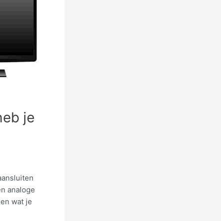
eb je
aansluiten
en analoge
ien wat je