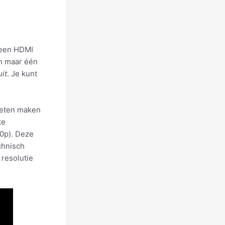
lleen HDMI
n maar één
it
. Je kunt
moeten maken
te
80p). Deze
chnisch
 resolutie