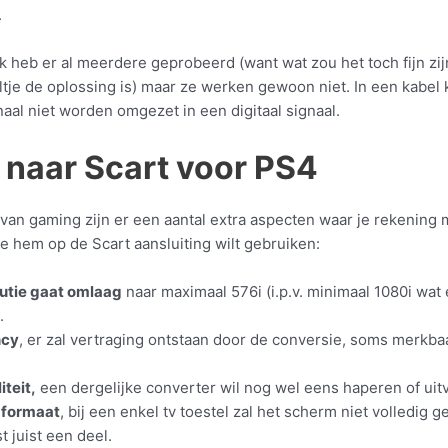
.
k heb er al meerdere geprobeerd (want wat zou het toch fijn zij
ltje de oplossing is) maar ze werken gewoon niet. In een kabel
aal niet worden omgezet in een digitaal signaal.
naar Scart voor PS4
l van gaming zijn er een aantal extra aspecten waar je rekening
e hem op de Scart aansluiting wilt gebruiken:
utie gaat omlaag
naar maximaal 576i (i.p.v. minimaal 1080i wa
.
ncy
, er zal vertraging ontstaan door de conversie, soms merkba
iteit,
een dergelijke converter wil nog wel eens haperen of uitv
dformaat
, bij een enkel tv toestel zal het scherm niet volledig ge
t juist een deel.