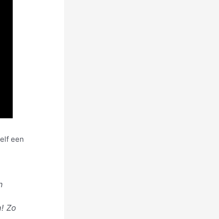
elf een
n
n! Zo