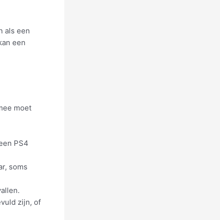
n als een
 kan een
 mee moet
t een PS4
ar, soms
allen.
vuld zijn, of