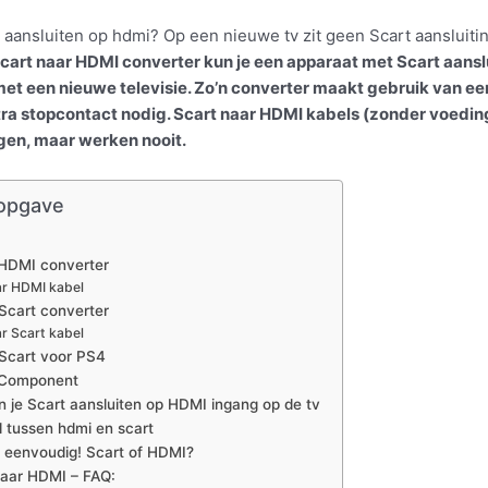
t aansluiten op hdmi? Op een nieuwe tv zit geen Scart aansluiti
Scart naar HDMI converter kun je een apparaat met Scart aansl
et een nieuwe televisie. Zo’n converter maakt gebruik van ee
xtra stopcontact nodig. Scart naar HDMI kabels (zonder voedin
gen, maar werken nooit.
opgave
 HDMI converter
ar HDMI kabel
Scart converter
r Scart kabel
Scart voor PS4
 Component
 je Scart aansluiten op HDMI ingang op de tv
l tussen hdmi en scart
s eenvoudig! Scart of HDMI?
naar HDMI – FAQ: