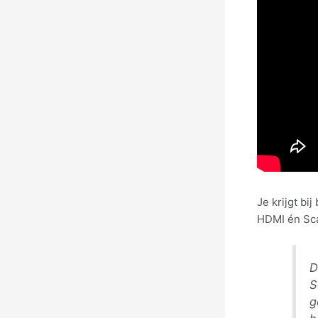
Je krijgt bi
HDMI én Sca
D
S
g