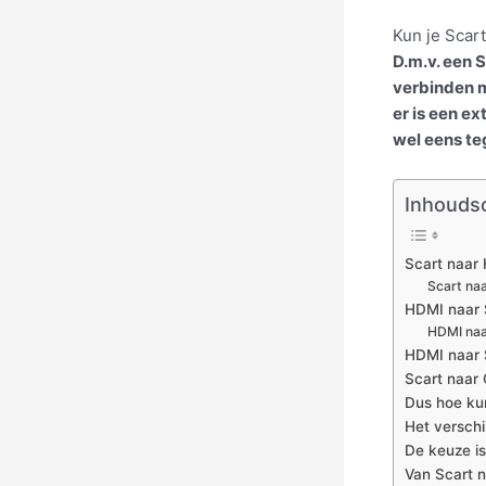
Kun je Scar
D.m.v. een 
verbinden m
er is een e
wel eens te
Inhouds
Scart naar
Scart na
HDMI naar 
HDMI naa
HDMI naar 
Scart naar
Dus hoe kun
Het verschi
De keuze i
Van Scart 