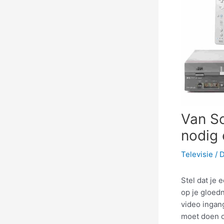
Van Sc
nodig 
Televisie
/ 
Stel dat je
op je gloed
video ingang
moet doen o