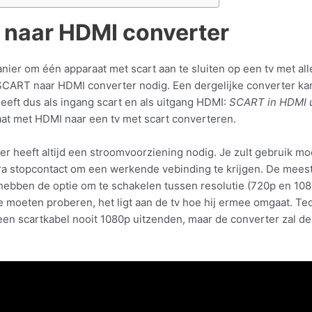
 naar HDMI converter
nier om één apparaat met scart aan te sluiten op een tv met a
SCART naar HDMI converter nodig. Een dergelijke converter ka
eeft dus als ingang scart en als uitgang HDMI:
SCART in HDMI u
at met HDMI naar een tv met scart converteren.
er heeft altijd een stroomvoorziening nodig. Je zult gebruik 
ra stopcontact om een werkende vebinding te krijgen. De mees
hebben de optie om te schakelen tussen resolutie (720p en 10
je moeten proberen, het ligt aan de tv hoe hij ermee omgaat. Te
een scartkabel nooit 1080p uitzenden, maar de converter zal de