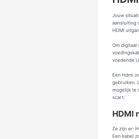
Jouw situati
aansluiting 
HDMI uitgang
Om digitaal 
voedingskab
voedende US
Een Hdmi om
gebruiken. 
mogelijk te
scart:
HDMI n
Ze zijn er: 
Een kabel z