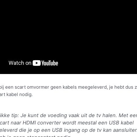
j bij een scart omvormer geen kabels meegeleverd, je hebt dus z
rt kabel nodig.
ikke tip: Je kunt de voeding vaak uit de tv halen. Met ee
cart naar HDMI converter wordt meestal een USB kabel
eleverd die je op een USB ingang op de tv kan aansluite