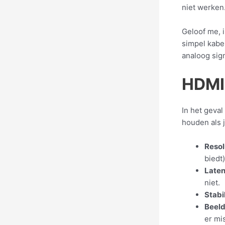
niet werken
Geloof me, i
simpel kabe
analoog sign
HDMI 
In het geva
houden als j
Resol
biedt)
Late
niet.
Stabil
Beel
er mis