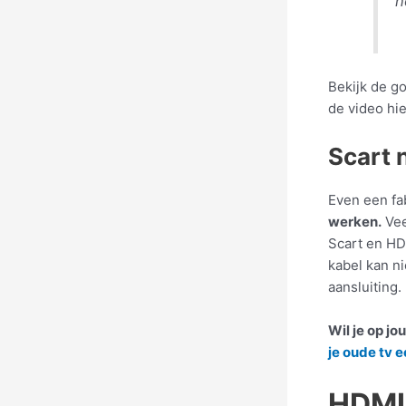
h
Bekijk de g
de video hi
Scart 
Even een fab
werken.
Vee
Scart en HD
kabel kan n
aansluiting.
Wil je op j
je oude tv 
HDMI 