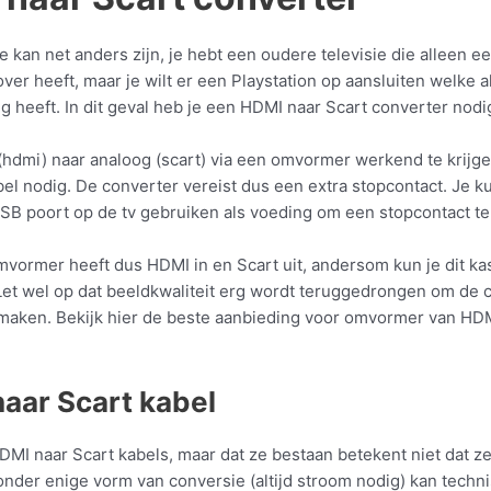
e kan net anders zijn, je hebt een oudere televisie die alleen e
over heeft, maar je wilt er een Playstation op aansluiten welke 
 heeft. In dit geval heb je een HDMI naar Scart converter nodi
(hdmi) naar analoog (scart) via een omvormer werkend te krijge
el nodig. De converter vereist dus een extra stopcontact. Je k
B poort op de tv gebruiken als voeding om een stopcontact te
vormer heeft dus HDMI in en Scart uit, andersom kun je dit kas
Let wel op dat beeldkwaliteit erg wordt teruggedrongen om de 
 maken. Bekijk hier de beste aanbieding voor omvormer van HD
aar Scart kabel
HDMI naar Scart kabels, maar dat ze bestaan betekent niet dat z
onder enige vorm van conversie (altijd stroom nodig) kan techn