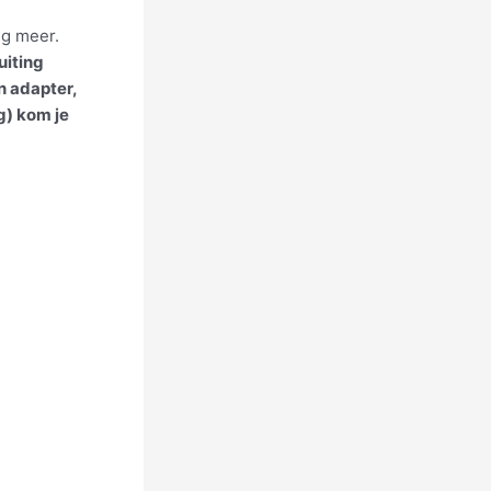
ng meer.
uiting
n adapter,
g) kom je