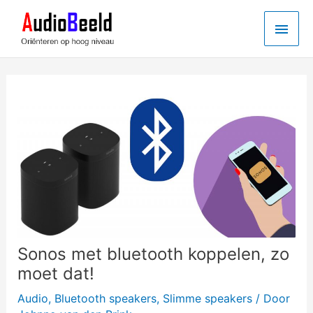
Ga
Hoo
naar
de
inhoud
Sonos met bluetooth koppelen, zo
moet dat!
Audio
,
Bluetooth speakers
,
Slimme speakers
/ Door