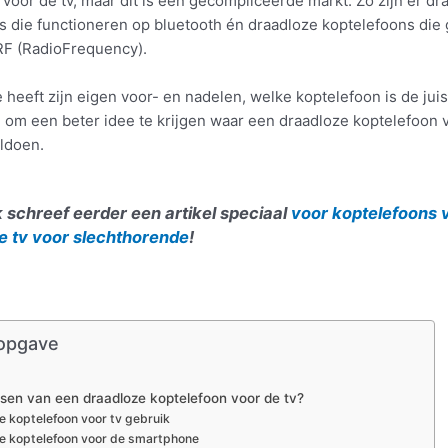
voor de tv, maar dit is een gecompliceerde markt. Zo zijn er dr
s die functioneren op bluetooth én draadloze koptelefoons die 
F (RadioFrequency).
 heeft zijn eigen voor- en nadelen, welke koptelefoon is de juis
 om een beter idee te krijgen waar een draadloze koptelefoon v
ldoen.
k schreef eerder een artikel speciaal
voor koptelefoons 
e tv voor slechthorende
!
opgave
sen van een draadloze koptelefoon voor de tv?
e koptelefoon voor tv gebruik
e koptelefoon voor de smartphone