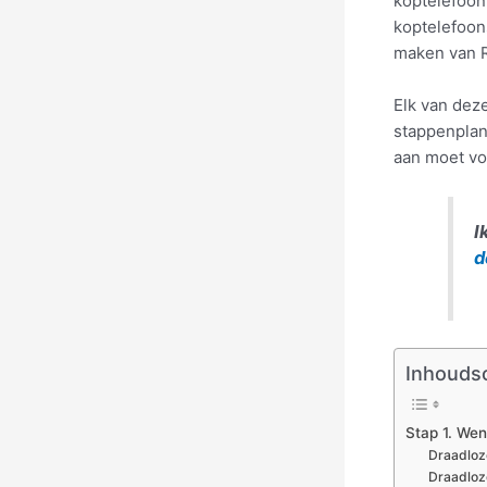
koptelefoon 
koptelefoon
maken van R
Elk van deze
stappenplan
aan moet vo
I
d
Inhouds
Stap 1. Wen
Draadloz
Draadloz