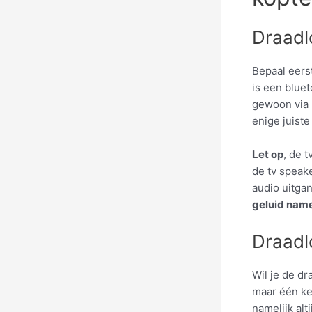
Draadl
Bepaal eerst
is een blue
gewoon via 
enige juiste
Let op
, de 
de tv speake
audio uitga
geluid namel
Draadl
Wil je de d
maar één ke
namelijk alt