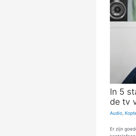
In 5 s
de tv 
Audio
,
Kopt
Er zijn goe