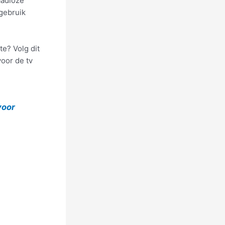
aadloze
gebruik
te? Volg dit
oor de tv
voor