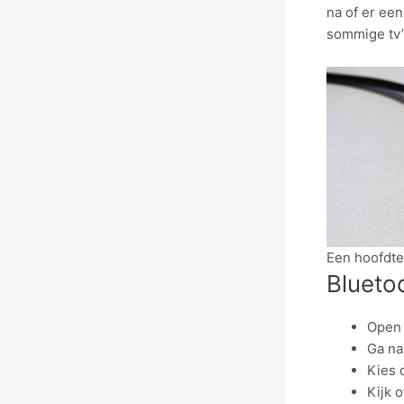
na of er een
sommige tv’s
Een hoofdtel
Blueto
Open
Ga na
Kies 
Kijk o