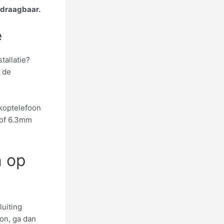
 draagbaar.
e
tallatie?
 de
 koptelefoon
 of 6.3mm
n op
luiting
on, ga dan