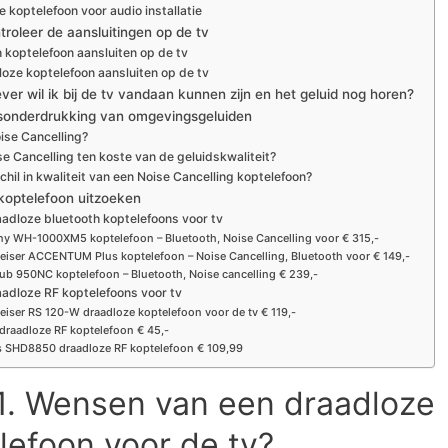
 koptelefoon voor audio installatie
troleer de aansluitingen op de tv
 koptelefoon aansluiten op de tv
loze koptelefoon aansluiten op de tv
ver wil ik bij de tv vandaan kunnen zijn en het geluid nog horen?
isonderdrukking van omgevingsgeluiden
ise Cancelling?
e Cancelling ten koste van de geluidskwaliteit?
schil in kwaliteit van een Noise Cancelling koptelefoon?
koptelefoon uitzoeken
aadloze bluetooth koptelefoons voor tv
y WH-1000XM5 koptelefoon – Bluetooth, Noise Cancelling voor € 315,-
iser ACCENTUM Plus koptelefoon – Noise Cancelling, Bluetooth voor € 149,-
ub 950NC koptelefoon – Bluetooth, Noise cancelling € 239,-
aadloze RF koptelefoons voor tv
iser RS 120-W draadloze koptelefoon voor de tv € 119,-
draadloze RF koptelefoon € 45,-
s SHD8850 draadloze RF koptelefoon € 109,99
1. Wensen van een draadloze
lefoon voor de tv?