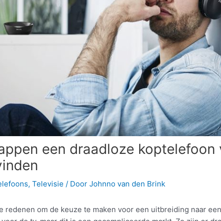
tappen een draadloze koptelefoon
vinden
elefoons
,
Televisie
/ Door
Johnno van den Brink
de redenen om de keuze te maken voor een uitbreiding naar ee