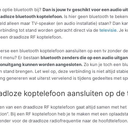
e optie bluetooth bij?
Dan is jouw tv geschikt voor een audio ui
adloze bluetooth koptelefoon.
Is hier geen bluetooth te beken
eld alleen maar TV-speaker (en audio installatie) staan? Dan ka
erbinding tot stand worden gebracht direct via de
televisie
. Je 
 een draadloze RF koptelefoon.
 perse een bluetooth koptelefoon aansluiten op een tv zonder de
het menu? Er bestaan
bluetooth zenders die op een audio uitgan
oonuitgang kunnen worden aangesloten.
Zo kun je toch een bl
n stand brengen. Let wel op, deze verbinding is niet altijd stabi
ng genereren wat uiterst vervelend is tijdens gedeeltes met sp
adloze koptelefoon aansluiten op de 
ten van een draadloze RF koptelefoon gaat altijd samen met het
tion”. Bij een RF koptelefoon heb je te maken met een oplaadstat
ender voor de draadloze radiofrequentie naar de hoofdtelefoon