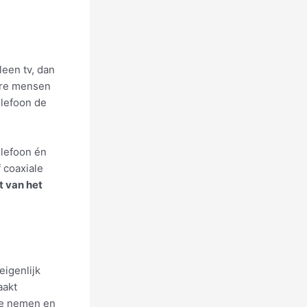
leen tv, dan
dere mensen
elefoon de
elefoon én
 coaxiale
t van het
eigenlijk
aakt
te nemen en