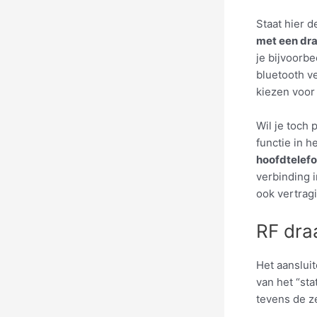
Staat hier d
met een dra
je bijvoorbe
bluetooth v
kiezen voor
Wil je toch
functie in 
hoofdtelef
verbinding i
ook vertragi
RF dra
Het aanslui
van het “sta
tevens de z