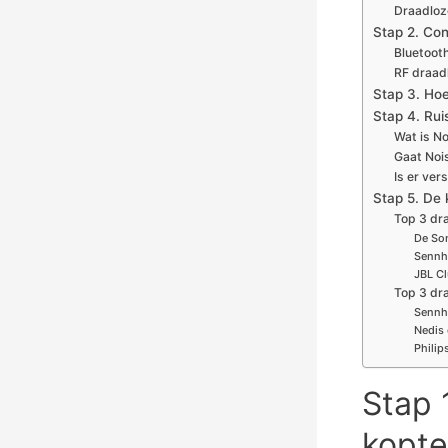
Draadloze
Stap 2. Con
Bluetooth
RF draad
Stap 3. Hoe
Stap 4. Ru
Wat is No
Gaat Nois
Is er ver
Stap 5. De 
Top 3 dr
De Son
Sennhe
JBL Cl
Top 3 dr
Sennhe
Nedis 
Philip
Stap 
kopte