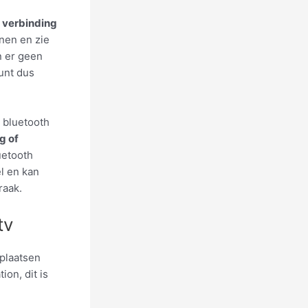
t verbinding
nen en zie
n er geen
kunt dus
 bluetooth
g of
uetooth
el en kan
raak.
tv
 plaatsen
ion, dit is
.