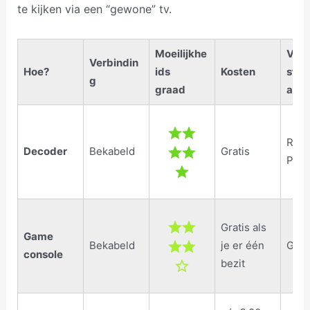
te kijken via een “gewone” tv.
Moeilijkhe
Voor
Verbindin
Hoe?
ids
Kosten
ste
g
graad
aanb
Raad
Decoder
Bekabeld
Gratis
Prov
Gratis als
Game
Bekabeld
je er één
Gee
console
bezit