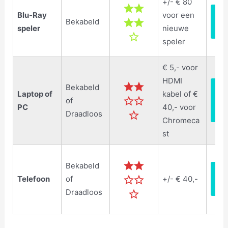
+/- € 80
LG 
Blu-Ray
voor een
Bekabeld
Ray
speler
nieuwe
spe
speler
€ 5,- voor
HDMI
Lan
Bekabeld
Laptop of
kabel of €
HD
of
kab
PC
40,- voor
Draadloos
MT
Chromeca
st
Bekabeld
Goo
Telefoon
of
+/- € 40,-
Chr
ast
Draadloos