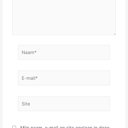
Naam*
E-
mail*
Site
Mijn naam, e-mail en site opslaan in deze