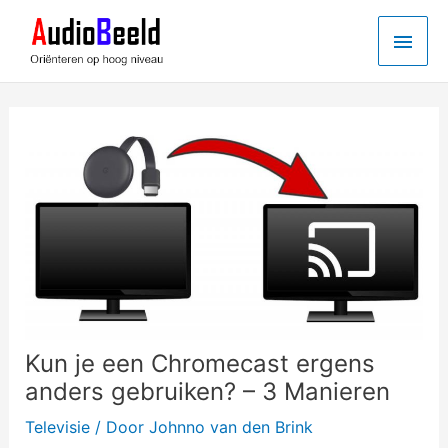
Ga
Hoo
naar
de
inhoud
Kun je een Chromecast ergens
anders gebruiken? – 3 Manieren
Televisie
/ Door
Johnno van den Brink