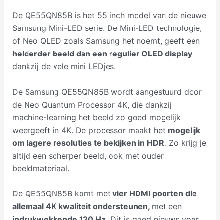
De QE55QN85B is het 55 inch model van de nieuwe
Samsung Mini-LED serie. De Mini-LED technologie,
of Neo QLED zoals Samsung het noemt, geeft een
helderder beeld dan een regulier OLED display
dankzij de vele mini LEDjes.
De Samsung QE55QN85B wordt aangestuurd door
de Neo Quantum Processor 4K, die dankzij
machine-learning het beeld zo goed mogelijk
weergeeft in 4K. De processor maakt het
mogelijk
om lagere resoluties te bekijken in HDR.
Zo krijg je
altijd een scherper beeld, ook met ouder
beeldmateriaal.
De QE55QN85B komt met
vier HDMI poorten die
allemaal 4K kwaliteit ondersteunen,
met een
indrukwekkende 120 Hz.
Dit is goed nieuws voor