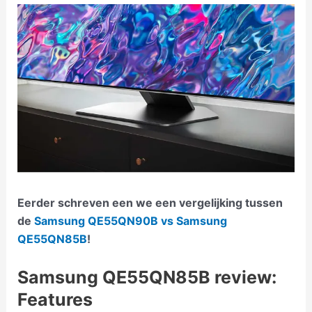
Eerder schreven een we een vergelijking tussen
de
Samsung QE55QN90B vs Samsung
QE55QN85B
!
Samsung QE55QN85B review:
Features