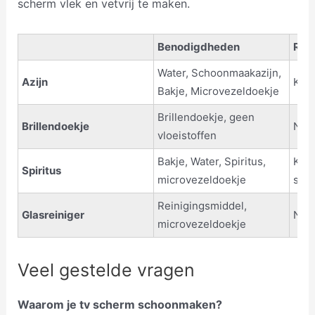
scherm vlek en vetvrij te maken.
Benodigdheden
Risi
Water, Schoonmaakazijn,
Azijn
Klei
Bakje, Microvezeldoekje
Brillendoekje, geen
Brillendoekje
Nihi
vloeistoffen
Bakje, Water, Spiritus,
Klei
Spiritus
microvezeldoekje
spir
Reinigingsmiddel,
Glasreiniger
Nihi
microvezeldoekje
Veel gestelde vragen
Waarom je tv scherm schoonmaken?