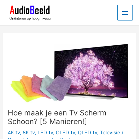
Ga
Hoo
naar
de
inhoud
Hoe maak je een Tv Scherm
Schoon? [5 Manieren!]
4K tv
,
8K tv
,
LED tv
,
OLED tv
,
QLED tv
,
Televisie
/