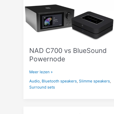
NAD C700 vs BlueSound
Powernode
NAD
Meer lezen »
C700
Audio
,
Bluetooth speakers
,
Slimme speakers
,
vs
Surround sets
BlueSound
Powernode