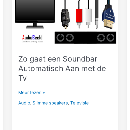
–
Test]
Zo gaat een Soundbar
Automatisch Aan met de
Tv
Zo
Meer lezen »
gaat
Audio
,
Slimme speakers
,
Televisie
een
Soundbar
Automatisch
Aan