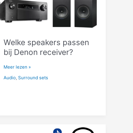
Welke speakers passen
bij Denon receiver?
Welke
Meer lezen »
speakers
Audio
,
Surround sets
passen
bij
Denon
receiver?