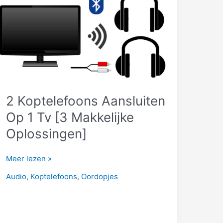
2 Koptelefoons Aansluiten
Op 1 Tv [3 Makkelijke
Oplossingen]
2
Meer lezen »
Koptelefoons
Audio
,
Koptelefoons
,
Oordopjes
Aansluiten
Op
1
Tv