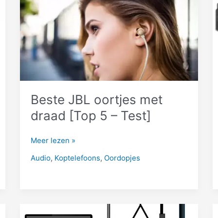
Beste JBL oortjes met
draad [Top 5 – Test]
Beste
Meer lezen »
JBL
Audio
,
Koptelefoons
,
Oordopjes
oortjes
met
draad
[Top
5