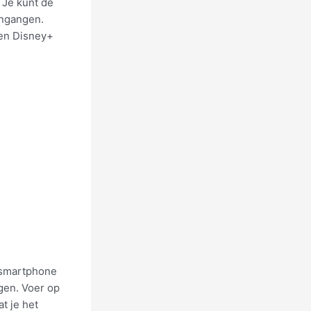
 Je kunt de
ingangen.
 en Disney+
n smartphone
gen. Voer op
t je het