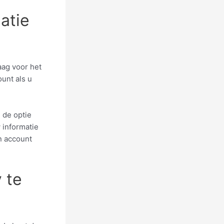
atie
aag voor het
ount als u
 de optie
w informatie
n account
 te