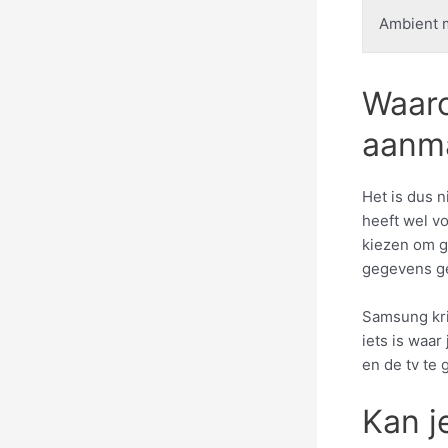
Ambient m
Waar
aanm
Het is dus 
heeft wel vo
kiezen om g
gegevens g
Samsung krij
iets is waar
en de tv te 
Kan j