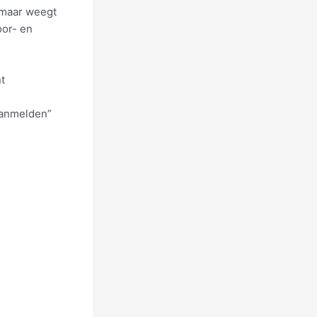
 maar weegt
oor- en
t
aanmelden”