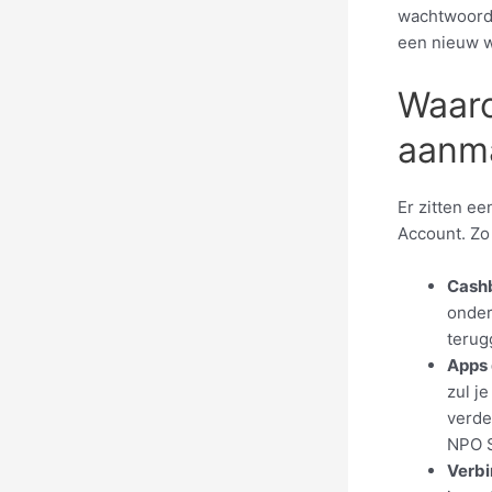
wachtwoord 
een nieuw w
Waar
aanm
Er zitten e
Account. Zo
Cash
onder
terug
Apps
zul j
verde
NPO S
Verbi