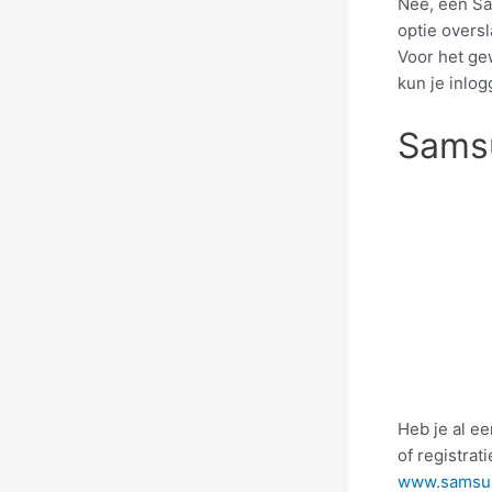
Nee, een Sa
optie overs
Voor het ge
kun je inlog
Sams
Heb je al e
of registra
www.samsun