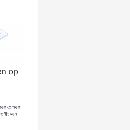
en op
tegenkomen:
ofijt van