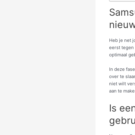
Samsu
nieuw
Heb je net 
eerst tegen 
optimaal geb
In deze fas
over te slaa
niet wilt v
aan te make
Is ee
gebru