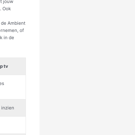
t jouw
. Ook
r de Ambient
ernemen, of
k in de
p tv
es
 inzien