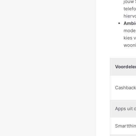
jouw 
telef
hierv
Ambi
mode 
kies 
woonk
Voordele
Cashback 
Apps uit d
Smartthi