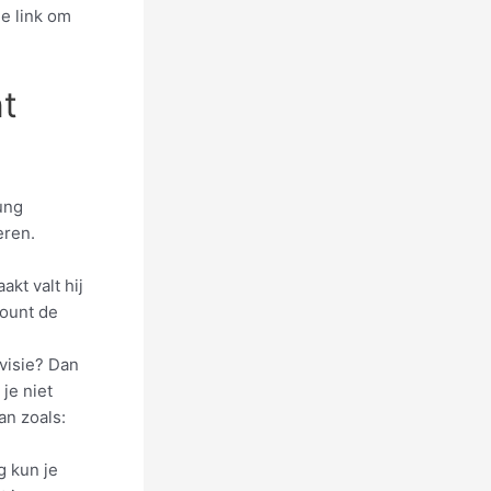
de link om
t
ung
eren.
kt valt hij
ount de
visie? Dan
je niet
an zoals:
 kun je