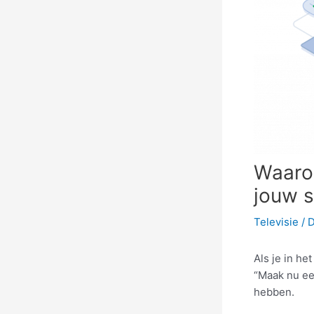
Waaro
jouw s
Televisie
/ 
Als je in he
“Maak nu een
hebben.