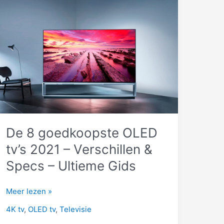
De 8 goedkoopste OLED
tv’s 2021 – Verschillen &
Specs – Ultieme Gids
De
Meer lezen »
8
4K tv
,
OLED tv
,
Televisie
goedkoopste