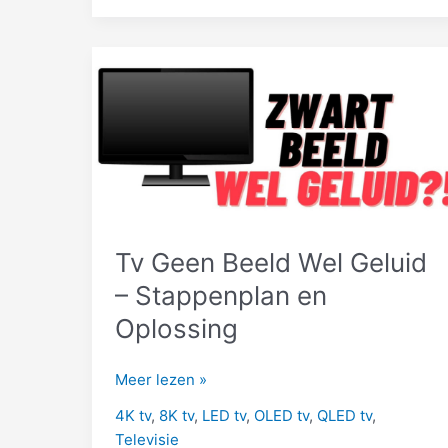
welke
niet…)
Tv Geen Beeld Wel Geluid
– Stappenplan en
Oplossing
Tv
Meer lezen »
Geen
4K tv
,
8K tv
,
LED tv
,
OLED tv
,
QLED tv
,
Beeld
Televisie