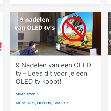
Schoon?
[5
Manieren!]
9 Nadelen van een OLED
tv – Lees dit voor je een
OLED tv koopt!
9
Meer lezen »
Nadelen
4K tv
,
8K tv
,
OLED tv
,
Televisie
van