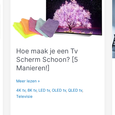
Hoe maak je een Tv
Scherm Schoon? [5
Manieren!]
Hoe
Meer lezen »
maak
4K tv
,
8K tv
,
LED tv
,
OLED tv
,
QLED tv
,
je
Televisie
een
Tv
Scherm