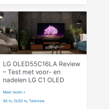
OLED
tv’s
2021
–
Verschillen
&
Specs
–
Ultieme
Gids
LG OLED55C16LA Review
– Test met voor- en
nadelen LG C1 OLED
LG
Meer lezen »
OLED55C16LA
4K tv
,
OLED tv
,
Televisie
Review