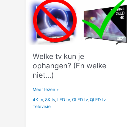
Welke tv kun je
ophangen? (En welke
niet…)
Welke
Meer lezen »
tv
4K tv
,
8K tv
,
LED tv
,
OLED tv
,
QLED tv
,
kun
Televisie
je
ophangen?
(En