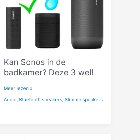
Kan Sonos in de
badkamer? Deze 3 wel!
Kan
Meer lezen »
Sonos
Audio
,
Bluetooth speakers
,
Slimme speakers
in
de
badkamer?
Deze
3