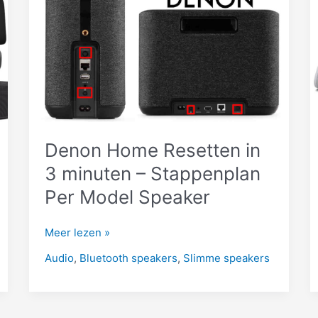
met
de
Tv
Denon Home Resetten in
3 minuten – Stappenplan
Per Model Speaker
Denon
Meer lezen »
Home
Audio
,
Bluetooth speakers
,
Slimme speakers
Resetten
in
3
minuten