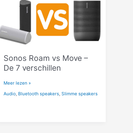
wel!
Sonos Roam vs Move –
De 7 verschillen
Sonos
Meer lezen »
Roam
Audio
,
Bluetooth speakers
,
Slimme speakers
vs
Move
–
De
7
verschillen