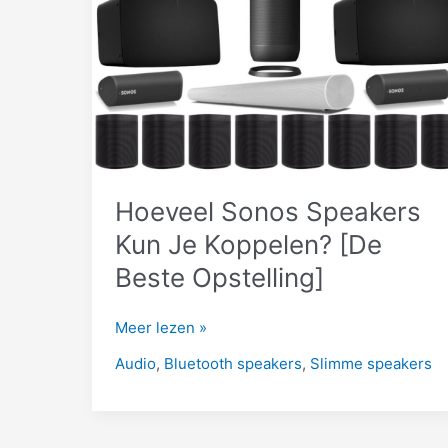
Hoeveel Sonos Speakers
Kun Je Koppelen? [De
Beste Opstelling]
Hoeveel
Meer lezen »
Sonos
Audio
,
Bluetooth speakers
,
Slimme speakers
Speakers
Kun
Je
Koppelen?