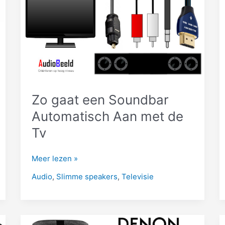
Zo gaat een Soundbar
Automatisch Aan met de
Tv
Zo
Meer lezen »
gaat
Audio
,
Slimme speakers
,
Televisie
een
Soundbar
Automatisch
Aan