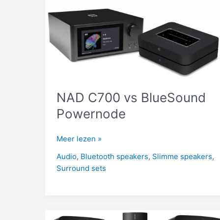
NAD C700 vs BlueSound
Powernode
NAD
Meer lezen »
C700
Audio
,
Bluetooth speakers
,
Slimme speakers
,
vs
Surround sets
BlueSound
Powernode