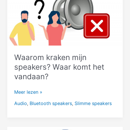
Rood,
Oranje,
Wit
Waarom kraken mijn
speakers? Waar komt het
vandaan?
Waarom
Meer lezen »
kraken
Audio
,
Bluetooth speakers
,
Slimme speakers
mijn
speakers?
Waar
komt