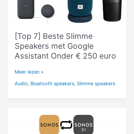
[Top 7] Beste Slimme
Speakers met Google
Assistant Onder € 250 euro
[Top
Meer lezen »
7]
Audio
,
Bluetooth speakers
,
Slimme speakers
Beste
Slimme
Speakers
met
Google
Assistant
Onder