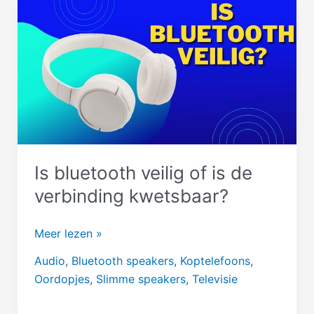
moet
dat!
Is bluetooth veilig of is de
verbinding kwetsbaar?
Is
Meer lezen »
bluetooth
Audio
,
Bluetooth speakers
,
Koptelefoons
,
veilig
Oordopjes
,
Slimme speakers
,
Televisie
of
is