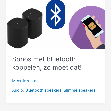
het
vandaan?
Sonos met bluetooth
koppelen, zo moet dat!
Sonos
Meer lezen »
met
Audio
,
Bluetooth speakers
,
Slimme speakers
bluetooth
koppelen,
zo