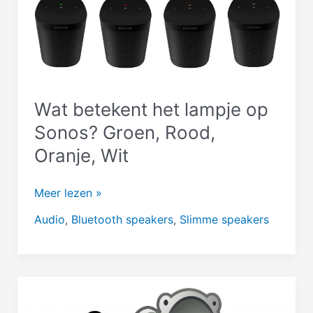
apps
–
Dit
moet
je
doen!
Wat betekent het lampje op
Sonos? Groen, Rood,
Oranje, Wit
Wat
Meer lezen »
betekent
Audio
,
Bluetooth speakers
,
Slimme speakers
het
lampje
op
Sonos?
Groen,