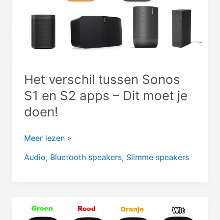
€
250
euro
Het verschil tussen Sonos
S1 en S2 apps – Dit moet je
doen!
Het
Meer lezen »
verschil
Audio
,
Bluetooth speakers
,
Slimme speakers
tussen
Sonos
S1
en
S2