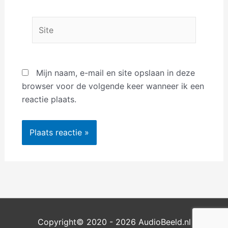
Site
Mijn naam, e-mail en site opslaan in deze
browser voor de volgende keer wanneer ik een
reactie plaats.
Copyright© 2020 - 2026
AudioBeeld
.nl