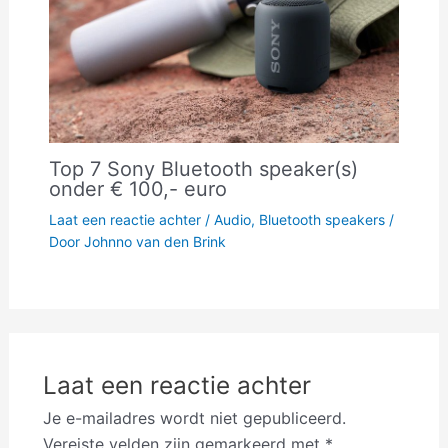
Top 7 Sony Bluetooth speaker(s)
onder € 100,- euro
Laat een reactie achter
/
Audio
,
Bluetooth speakers
/
Door
Johnno van den Brink
Laat een reactie achter
Je e-mailadres wordt niet gepubliceerd.
Vereiste velden zijn gemarkeerd met
*