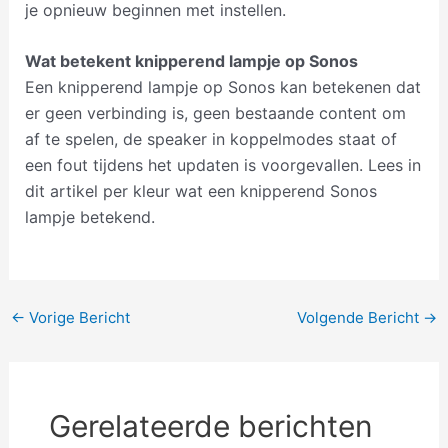
je opnieuw beginnen met instellen.
Wat betekent knipperend lampje op Sonos
Een knipperend lampje op Sonos kan betekenen dat
er geen verbinding is, geen bestaande content om
af te spelen, de speaker in koppelmodes staat of
een fout tijdens het updaten is voorgevallen. Lees in
dit artikel per kleur wat een knipperend Sonos
lampje betekend.
Bericht
←
Vorige Bericht
Volgende Bericht
→
navigatie
Gerelateerde berichten