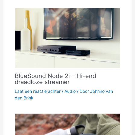
BlueSound Node 2i – Hi-end
draadloze streamer
Laat een reactie achter
/
Audio
/ Door
Johnno van
den Brink