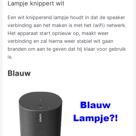
Lampje knippert wit
Een wit knipperend lampje houdt in dat de speaker
verbinding aan het maken is met het (wifi) netwerk.
Het apparaat start opnieuw op, maakt weer
verbinding en zal hierna weer stabiel wit gaan
branden om aan te geven dat hij klaar voor gebruik
is.
Blauw