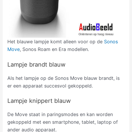
Het blauwe lampje komt alleen voor op de
Sonos
Move
, Sonos Roam en Era modellen.
Lampje brandt blauw
Als het lampje op de Sonos Move blauw brandt, is
er een apparaat succesvol gekoppeld.
Lampje knippert blauw
De Move staat in paringsmodes en kan worden
gekoppeld met een smartphone, tablet, laptop of
ander audio apparaat.