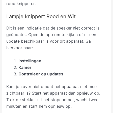
rood knipperen.
Lampje knippert Rood en Wit
Dit is een indicatie dat de speaker niet correct is
geüpdatet. Open de app om te kijken of er een
update beschikbaar is voor dit apparaat. Ga
hiervoor naar:
Instellingen
Kamer
Controleer op updates
Kom je zover niet omdat het apparaat niet meer
zichtbaar is? Start het apparaat dan opnieuw op.
Trek de stekker uit het stopcontact, wacht twee
minuten en start hem opnieuw op.