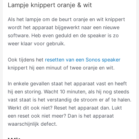
Lampje knippert oranje & wit
Als het lampje om de beurt oranje en wit knippert
wordt het apparaat bijgewerkt naar een nieuwe
software. Heb even geduld en de speaker is zo
weer klaar voor gebruik.
Ook tijdens het
resetten van een Sonos speaker
knippert hij een minuut of twee oranje en wit.
In enkele gevallen staat het apparaat vast en heeft
hij een storing. Wacht 10 minuten, als hij nog steeds
vast staat is het verstandig de stroom er af te halen.
Werkt dit ook niet? Reset het apparaat dan. Lukt
een reset ook niet meer? Dan is het apparaat
waarschijnlijk defect.