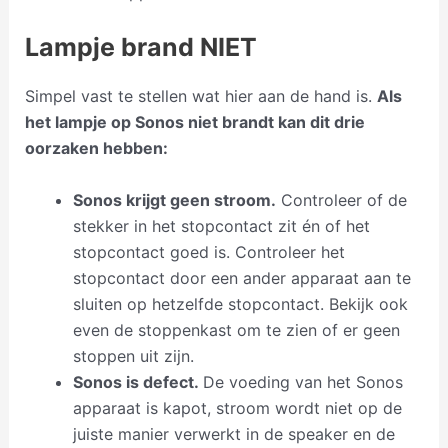
Lampje brand NIET
Simpel vast te stellen wat hier aan de hand is.
Als
het lampje op Sonos niet brandt kan dit drie
oorzaken hebben:
Sonos krijgt geen stroom.
Controleer of de
stekker in het stopcontact zit én of het
stopcontact goed is. Controleer het
stopcontact door een ander apparaat aan te
sluiten op hetzelfde stopcontact. Bekijk ook
even de stoppenkast om te zien of er geen
stoppen uit zijn.
Sonos is defect.
De voeding van het Sonos
apparaat is kapot, stroom wordt niet op de
juiste manier verwerkt in de speaker en de