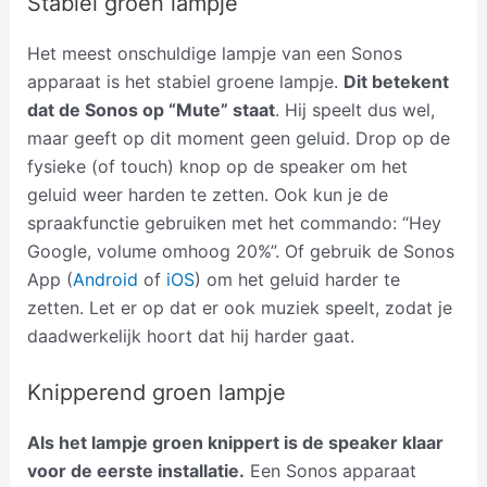
Stabiel groen lampje
Het meest onschuldige lampje van een Sonos
apparaat is het stabiel groene lampje.
Dit betekent
dat de Sonos op “Mute” staat
. Hij speelt dus wel,
maar geeft op dit moment geen geluid. Drop op de
fysieke (of touch) knop op de speaker om het
geluid weer harden te zetten. Ook kun je de
spraakfunctie gebruiken met het commando: “Hey
Google, volume omhoog 20%”. Of gebruik de Sonos
App (
Android
of
iOS
) om het geluid harder te
zetten. Let er op dat er ook muziek speelt, zodat je
daadwerkelijk hoort dat hij harder gaat.
Knipperend groen lampje
Als het lampje groen knippert is de speaker klaar
voor de eerste installatie.
Een Sonos apparaat