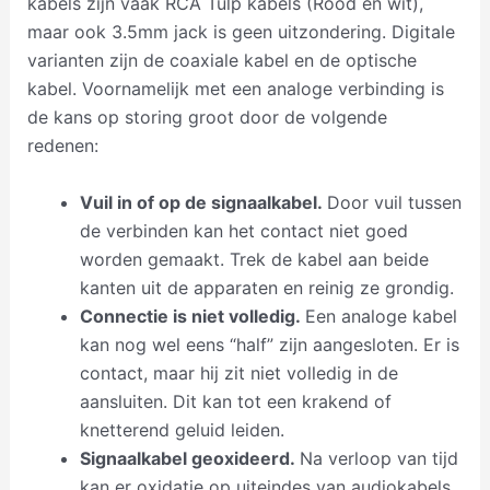
kabels zijn vaak RCA Tulp kabels (Rood en wit),
maar ook 3.5mm jack is geen uitzondering. Digitale
varianten zijn de coaxiale kabel en de optische
kabel. Voornamelijk met een analoge verbinding is
de kans op storing groot door de volgende
redenen:
Vuil in of op de signaalkabel.
Door vuil tussen
de verbinden kan het contact niet goed
worden gemaakt. Trek de kabel aan beide
kanten uit de apparaten en reinig ze grondig.
Connectie is niet volledig.
Een analoge kabel
kan nog wel eens “half” zijn aangesloten. Er is
contact, maar hij zit niet volledig in de
aansluiten. Dit kan tot een krakend of
knetterend geluid leiden.
Signaalkabel geoxideerd.
Na verloop van tijd
kan er oxidatie op uiteindes van audiokabels