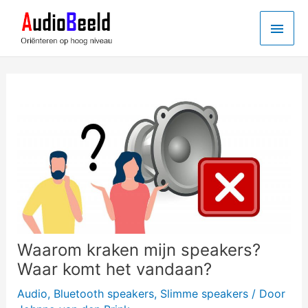
Ga
Hoo
naar
de
inhoud
Waarom kraken mijn speakers?
Waar komt het vandaan?
Audio
,
Bluetooth speakers
,
Slimme speakers
/ Door