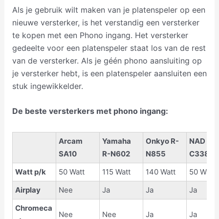
Als je gebruik wilt maken van je platenspeler op een
nieuwe versterker, is het verstandig een versterker
te kopen met een Phono ingang. Het versterker
gedeelte voor een platenspeler staat los van de rest
van de versterker. Als je géén phono aansluiting op
je versterker hebt, is een platenspeler aansluiten een
stuk ingewikkelder.
De beste versterkers met phono ingang:
Arcam
Yamaha
Onkyo R-
NAD
SA10
R-N602
N855
C338
Watt p/k
50 Watt
115 Watt
140 Watt
50 Watt
Airplay
Nee
Ja
Ja
Ja
Chromeca
Nee
Nee
Ja
Ja