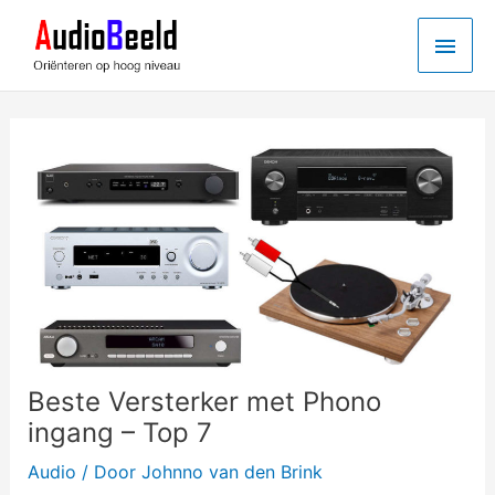
Ga
Hoo
naar
de
inhoud
Beste Versterker met Phono
ingang – Top 7
Audio
/ Door
Johnno van den Brink