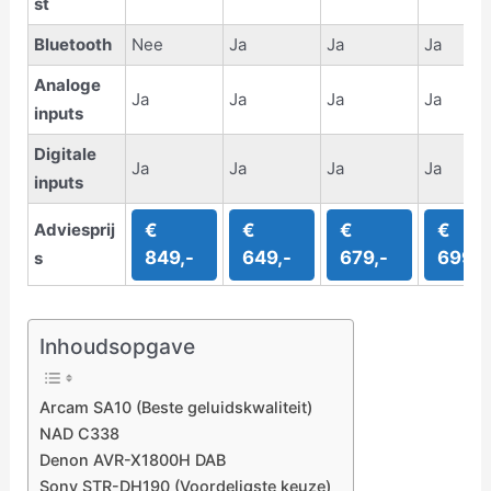
st
Bluetooth
Nee
Ja
Ja
Ja
Analoge
Ja
Ja
Ja
Ja
inputs
Digitale
Ja
Ja
Ja
Ja
inputs
Adviesprij
€
€
€
€
849,-
649,-
679,-
699,-
s
Inhoudsopgave
Arcam SA10 (Beste geluidskwaliteit)
NAD C338
Denon AVR-X1800H DAB
Sony STR-DH190 (Voordeligste keuze)