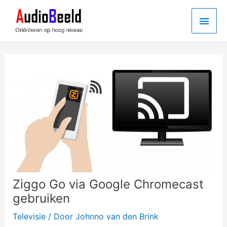
Ga
Hoo
naar
de
inhoud
Ziggo Go via Google Chromecast
gebruiken
Televisie
/ Door
Johnno van den Brink