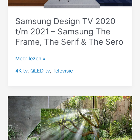
Samsung Design TV 2020
t/m 2021 – Samsung The
Frame, The Serif & The Sero
Samsung
Meer lezen »
Design
4K tv
,
QLED tv
,
Televisie
TV
2020
t/m
2021
–
Samsung
The
Frame,
The