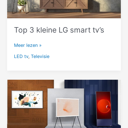
Top 3 kleine LG smart tv’s
Top
Meer lezen »
3
LED tv
,
Televisie
kleine
LG
smart
tv’s