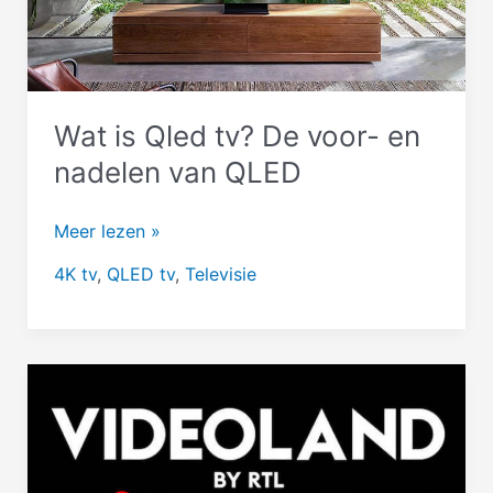
Serif
&
The
Sero
Wat is Qled tv? De voor- en
nadelen van QLED
Wat
Meer lezen »
is
4K tv
,
QLED tv
,
Televisie
Qled
tv?
De
voor-
en
nadelen
van
QLED