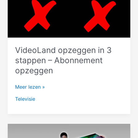
VideoLand opzeggen in 3
stappen – Abonnement
opzeggen
VideoLand
Meer lezen »
opzeggen
Televisie
in
3
stappen
–
Abonnement