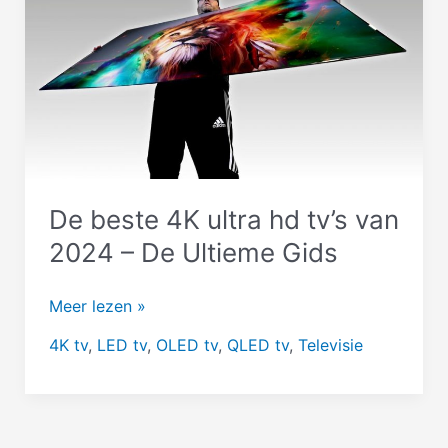
opzeggen
De beste 4K ultra hd tv’s van
2024 – De Ultieme Gids
De
Meer lezen »
beste
4K tv
,
LED tv
,
OLED tv
,
QLED tv
,
Televisie
4K
ultra
hd
tv’s